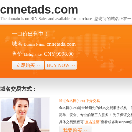
cnnetads.com
The domain is on BIN Sales and available for purchase. 您访问的
一口价出售中！
域名
cnnetads.com
Domain Name:
售价
CNY 9998.00
Listing Price:
立即购买
BUY NOW
>>
>>
域名交易方式：
通过金名网(4.cn) 中介交易
金名网(4.cn)是全球领先的域名交易服务机
简单、安全、专业的第三方服务！ 为了保证交
具体交易流程可
“点击这里”
查看或咨询support@
我要购买
>>