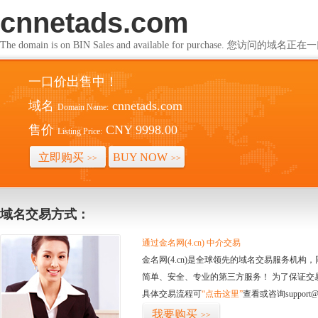
cnnetads.com
The domain is on BIN Sales and available for purchase. 您访问的
一口价出售中！
域名
cnnetads.com
Domain Name:
售价
CNY 9998.00
Listing Price:
立即购买
BUY NOW
>>
>>
域名交易方式：
通过金名网(4.cn) 中介交易
金名网(4.cn)是全球领先的域名交易服务机
简单、安全、专业的第三方服务！ 为了保证交
具体交易流程可
“点击这里”
查看或咨询support@
我要购买
>>