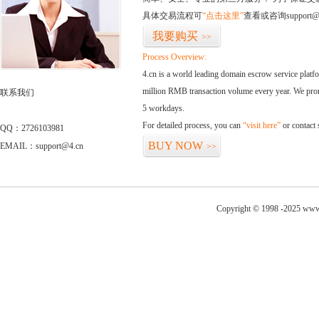
具体交易流程可
“点击这里”
查看或咨询support@
我要购买
>>
Process Overview:
4.cn is a world leading domain escrow service plat
million RMB transaction volume every year. We promi
联系我们
5 workdays.
For detailed process, you can
“visit here”
or contact
QQ：2726103981
BUY NOW
EMAIL：support@4.cn
>>
Copyright © 1998 -2025 www.