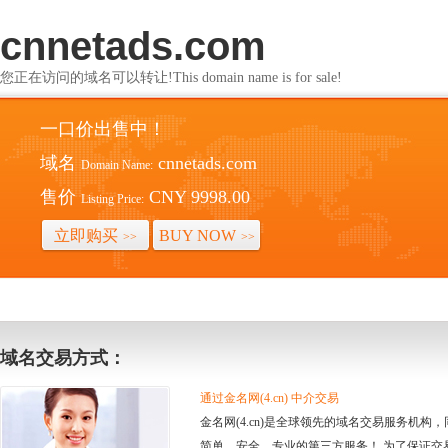
cnnetads.com
您正在访问的域名可以转让!This domain name is for sale!
一口价出售中！
域名
cnnetads.com
Domain Name:
售价
CNY 9998.00
Listing Price:
立即购买
BUY NOW
>>
>>
域名交易方式：
通过金名网(4.cn) 中介交易
金名网(4.cn)是全球领先的域名交易服务机
简单、安全、专业的第三方服务！ 为了保证交